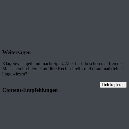
Weitersagen
Klar, Sex ist geil und macht Spaß. Aber hast du schon mal fremde
Menschen im Internet auf ihre Rechtschreib- und Grammatikfehler
hingewiesen?
Link kopieren
Content-Empfehlungen